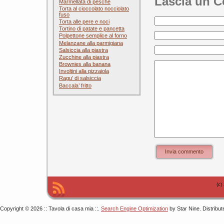
Lascia un 
Marmellata di pesche
Torta al cioccolato nocciolato
fuso
Torta alle pere e noci
Tortino di patate e pancetta
Polpettone semplice al forno
Melanzane alla parmigiana
Salsiccia alla piastra
Zucchine alla piastra
Brownies alla banana
Involtini alla pizzaiola
Ragu’ di salsiccia
Baccala’ fritto
Invia commento
(c)
Copyright © 2026 :: Tavola di casa mia ::.
Search Engine Optimization
by Star Nine. Distribu