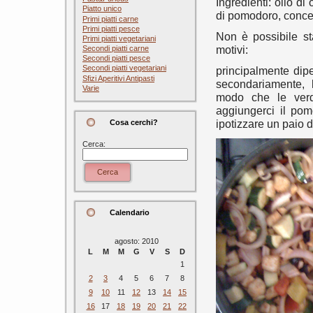
Ingredienti: olio di
Piatto unico
di pomodoro, conce
Primi piatti carne
Primi piatti pesce
Non è possibile st
Primi piatti vegetariani
motivi:
Secondi piatti carne
Secondi piatti pesce
Secondi piatti vegetariani
principalmente dip
Sfizi Aperitivi Antipasti
secondariamente, l
Varie
modo che le verdu
aggiungerci il pom
ipotizzare un paio di
Cosa cerchi?
Cerca:
Cerca
Calendario
agosto: 2010
L
M
M
G
V
S
D
1
2
3
4
5
6
7
8
9
10
11
12
13
14
15
16
17
18
19
20
21
22