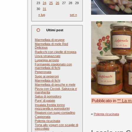
23
24
25
26
27
28
29
30
31
« lug
set »
Ultimi post
Marmellata di prugne
Marmellata di mele Red
Delicious
Radicchi con cipolle di tropea
Uova strapazzate
Luganiga arrosto
Formaggio stagionato con
marmellata di fichi
Peperonata
Sugo ai peperoni
Marmellata di fichi
Marmellata di pesche e mele
Pizza con Ciccioli, Salsiccia e
margherita
Salsa di pomodoro
Pubblicato in
** La m
Pure’ di patate
Insalata fredda tonno
mozzarella e pomodorini
Rigatoni con sugo contadino
«
Polenta ricucinata
Capponata
Polenta ricucinata
Torta allo yogurt con scaglie di
cioccolato