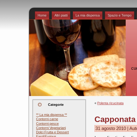
Home
Altri piatti
La mia dispensa
Spazio e Tempo
cu
«
Polenta ricucinata
Categorie
** La mia dispensa **
Capponata
Contorni carne
Contorni pesce
Contorni Vegetariani
31 agosto 2010 | Aut
Dolci Frutta e Dessert
Fast&Furious