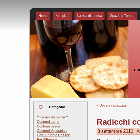
Home
Altri piatti
La mia dispensa
Spazio e Tempo
cu
«
Uova strapazzate
Categorie
** La mia dispensa **
Radicchi co
Contorni carne
Contorni pesce
Contorni Vegetariani
3 settembre 2010 | A
Dolci Frutta e Dessert
Fast&Furious