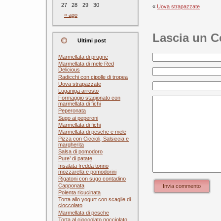
27
28
29
30
«
Uova strapazzate
« ago
Lascia un 
Ultimi post
Marmellata di prugne
Marmellata di mele Red
Delicious
Radicchi con cipolle di tropea
Uova strapazzate
Luganiga arrosto
Formaggio stagionato con
marmellata di fichi
Peperonata
Sugo ai peperoni
Marmellata di fichi
Marmellata di pesche e mele
Pizza con Ciccioli, Salsiccia e
margherita
Salsa di pomodoro
Pure’ di patate
Insalata fredda tonno
mozzarella e pomodorini
Rigatoni con sugo contadino
Capponata
Invia commento
Polenta ricucinata
Torta allo yogurt con scaglie di
cioccolato
Marmellata di pesche
Torta al cioccolato nocciolato