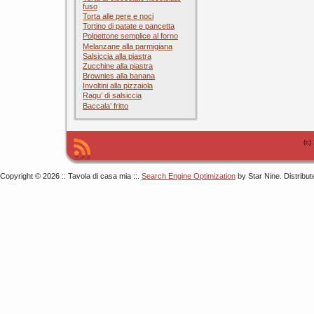
fuso
Torta alle pere e noci
Tortino di patate e pancetta
Polpettone semplice al forno
Melanzane alla parmigiana
Salsiccia alla piastra
Zucchine alla piastra
Brownies alla banana
Involtini alla pizzaiola
Ragu’ di salsiccia
Baccala’ fritto
(c)
Copyright © 2026 :: Tavola di casa mia ::.
Search Engine Optimization
by Star Nine. Distribu