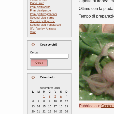
Cipolle di tropea, 
Piatto unico
Primi piatti carne
Ottimo con la piada
Primi piatti pesce
Primi piatti vegetariani
Tempo di preparazion
Secondi piatti carne
Secondi piatti pesce
Secondi piatti vegetariani
Sfizi Aperitivi Antipasti
Varie
Cosa cerchi?
Cerca:
Cerca
Calendario
settembre: 2010
L
M
M
G
V
S
D
1
2
3
4
5
6
7
8
9
10
11
12
Pubblicato in
Contorn
13
14
15
16
17
18
19
20
21
22
23
24
25
26