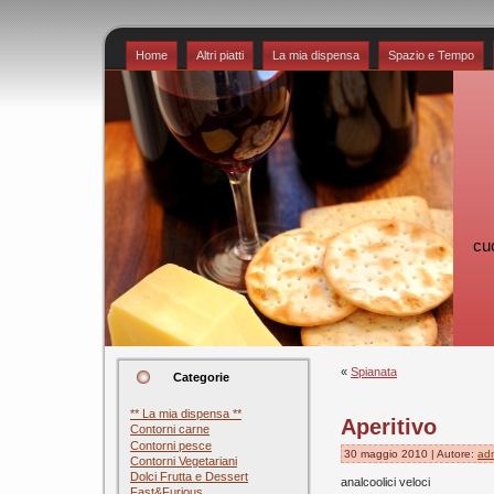
Home
Altri piatti
La mia dispensa
Spazio e Tempo
cu
«
Spianata
Categorie
** La mia dispensa **
Aperitivo
Contorni carne
Contorni pesce
30 maggio 2010 | Autore:
ad
Contorni Vegetariani
Dolci Frutta e Dessert
analcoolici veloci
Fast&Furious