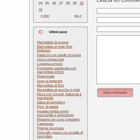
Lascia un Comme
24
25
26
27
28
29
30
31
« gen
giu »
Ultimi post
Marmellata di prugne
Marmellata di mele Red
Delicious
Radicchi con cipolle di tropea
Uova strapazzate
Luganiga arrosto
Formaggio stagionato con
marmellata di fichi
Peperonata
Sugo ai peperoni
Marmellata di fichi
Marmellata di pesche e mele
Invia commento
Pizza con Ciccioli, Salsiccia e
margherita
Salsa di pomodoro
Pure’ di patate
Insalata fredda tonno
mozzarella e pomodorini
Rigatoni con sugo contadino
Capponata
Polenta ricucinata
Torta allo yogurt con scaglie di
cioccolato