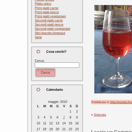
Piatto unico
Primi piatti carne
Primi piatti pesce
Primi piatti vegetariani
Secondi piatti carne
Secondi piatti pesce
Secondi piatti vegetariani
Sfizi Aperitivi Antipasti
Varie
Cosa cerchi?
Cerca:
Cerca
Calendario
maggio: 2010
Pubblicato in
Sfizi Aperitivi An
L
M
M
G
V
S
D
1
2
«
Spianata
3
4
5
6
7
8
9
10
11
12
13
14
15
16
17
18
19
20
21
22
23