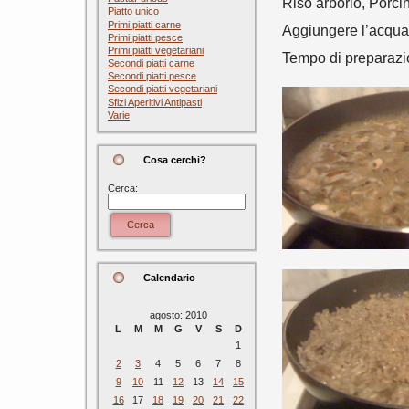
Riso arborio, Porcin
Piatto unico
Primi piatti carne
Aggiungere l’acqua d
Primi piatti pesce
Primi piatti vegetariani
Tempo di preparazio
Secondi piatti carne
Secondi piatti pesce
Secondi piatti vegetariani
Sfizi Aperitivi Antipasti
Varie
Cosa cerchi?
Cerca:
Cerca
Calendario
agosto: 2010
L
M
M
G
V
S
D
1
2
3
4
5
6
7
8
9
10
11
12
13
14
15
16
17
18
19
20
21
22