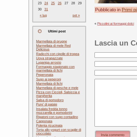
23
24
25
26
27
28
29
30
31
Pubblicato in
Primi pi
« lug
set »
«
Piccolini ai formaggi dolci
Ultimi post
Lascia un 
Marmellata di prugne
Marmellata di mele Red
Delicious
Radicchi con cipolle di tropea
Uova strapazzate
Luganiga arrosto
Formaggio stagionato con
marmellata di fichi
Peperonata
Sugo ai peperoni
Marmellata di fichi
Marmellata di pesche e mele
Pizza con Ciccioli, Salsiccia e
margherita
Salsa di pomodoro
Pure’ di patate
Insalata fredda tonno
mozzarella e pomodorini
Rigatoni con sugo contadino
Capponata
Polenta ricucinata
Torta allo yogurt con scaglie di
cioccolato
Invia commento