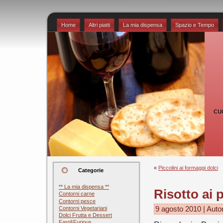
Home
Altri piatti
La mia dispensa
Spazio e Tempo
cu
«
Piccolini ai formaggi dolci
Categorie
** La mia dispensa **
Risotto ai 
Contorni carne
Contorni pesce
Contorni Vegetariani
9 agosto 2010 | Auto
Dolci Frutta e Dessert
Fast&Furious