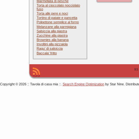
Marmellata di pesche
Torta al cioccolato nocciolato
fuso
Torta alle pere e noci
Tortino di patate e pancetta
Polpettone semplice al forno
Melanzane alla parmigiana
Salsiccia alla piastra
Zucchine alla piastra
Brownies alla banana
Involtini alla pizzaiola
Ragu’ di salsiccia
Baccala’ fritto
(c)
Copyright © 2026 :: Tavola di casa mia ::.
Search Engine Optimization
by Star Nine. Distribu