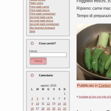
Friggitelli freschi,
Piatto unico
Primi piatti carne
Ripieno: carne maci
Primi piatti pesce
Primi piatti vegetariani
Tempo di preparazio
Secondi piatti carne
Secondi piatti pesce
Secondi piatti vegetariani
Sfizi Aperitivi Antipasti
Varie
Cosa cerchi?
Cerca:
Cerca
Calendario
Pubblicato in
Contorn
agosto: 2010
L
M
M
G
V
S
D
1
«
Insalata di riso con trito di
2
3
4
5
6
7
8
9
10
11
12
13
14
15
16
17
18
19
20
21
22