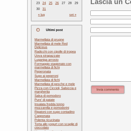
Lascia un 
23
24
25
26
27
28
29
30
31
« lug
set »
Ultimi post
Marmellata di prugne
Marmellata di mele Red
Delicious
Radicchi con cipolle di tropea
Uova strapazzate
Luganiga arrosto
Formaggio stagionato con
marmellata di fichi
Peperonata
Sugo ai peperoni
Marmellata di fichi
Marmellata di pesche e mele
Pizza con Ciccioli, Salsiccia e
Invia commento
margherita
Salsa di pomodoro
Pure’ di patate
Insalata fredda tonno
mozzarella e pomodorini
Rigatoni con sugo contadino
Capponata
Polenta ricucinata
Torta allo yogurt con scaglie di
cioccolato