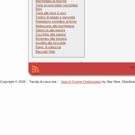
Marmellata di pesche
Torta al cioccolato nocciolato
fuso
Torta alle pere e noci
Tortino di patate e pancetta
Polpettone semplice al forno
Melanzane alla parmigiana
Salsiccia alla piastra
Zucchine alla piastra
Brownies alla banana
Involtini alla pizzaiola
Ragu’ di salsiccia
Baccala’ fritto
(c)
Copyright © 2026 :: Tavola di casa mia ::.
Search Engine Optimization
by Star Nine. Distribu