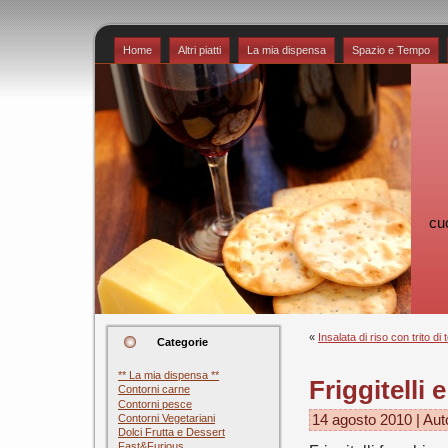
Home
Altri piatti
La mia dispensa
Spazio e Tempo
cu
«
Insalata di riso con trito di
Categorie
** La mia dispensa **
Friggitelli
Contorni carne
Contorni pesce
Contorni Vegetariani
14 agosto 2010 | Aut
Dolci Frutta e Dessert
Fast&Furious