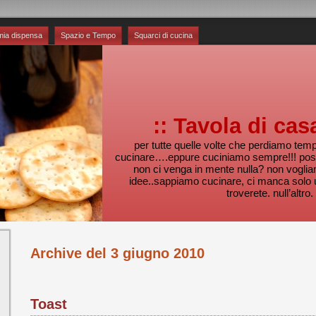
mia dispensa
Spazio e Tempo
Squarci di cucina
:: Tavola di cas
per tutte quelle volte che perdiamo te
cucinare….eppure cuciniamo sempre!!! pos
non ci venga in mente nulla? non voglia
idee..sappiamo cucinare, ci manca solo 
troverete. null’altro.
Archive del 3 giugno 2010
Toast