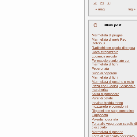
28
29
30
« mag
lug »
Ultimi post
Marmellata di prugne
Marmellata di mele Red
Delicious
Radicchi con cipolle di tropea
Uova strapazzate
Luganiga arrosto
Formaggio stagionato con
marmellata di fichi
Peperonata
Sugo ai peperoni
Marmellata di fichi
Marmellata di pesche e mele
Pizza con Ciccioli, Salsiccia e
margherita
Salsa di pomodoro
Pure’ di patate
Insalata fredda tonno
mozzarella e pomodorini
Rigatoni con sugo contadino
Capponata
Polenta ricucinata
Torta allo yogurt con scaglie di
cioccolato
Marmellata di pesche
Torta al cioccolato nocciolato