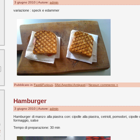
3 giugno 2010 | Autore:
admin
variazione : speck e edammer
Pubblicato in
Fast&Furious
,
Sfizi Aperitivi Antipasti
|
Nessun commento »
Hamburger
3 giugno 2010 | Autore:
admin
Hamburger di manzo alla piastra con: cipolle alla piastra, cetrioli, pomodori, cipolle 
formaggio, salse
3
Tempo di preparazione: 30 min
0
7