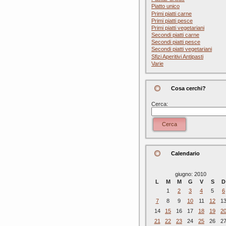
Piatto unico
Primi piatti carne
Primi piatti pesce
Primi piatti vegetariani
Secondi piatti carne
Secondi piatti pesce
Secondi piatti vegetariani
Sfizi Aperitivi Antipasti
Varie
Cosa cerchi?
Cerca:
Cerca
Calendario
giugno: 2010
L
M
M
G
V
S
D
1
2
3
4
5
6
7
8
9
10
11
12
1
14
15
16
17
18
19
2
21
22
23
24
25
26
2