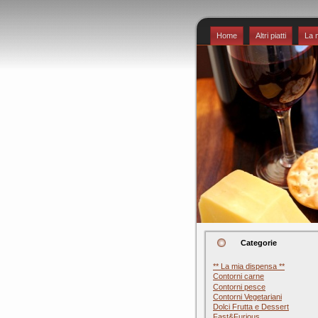
Home
Altri piatti
La 
Categorie
** La mia dispensa **
Contorni carne
Contorni pesce
Contorni Vegetariani
Dolci Frutta e Dessert
Fast&Furious