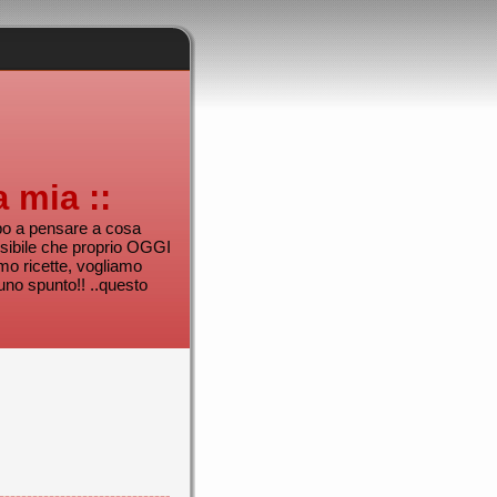
a mia ::
mpo a pensare a cosa
sibile che proprio OGGI
mo ricette, vogliamo
uno spunto!! ..questo