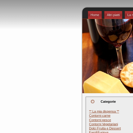
Home
Altri piatti
La 
Categorie
** La mia dispensa **
Contorni carne
Contorni pesce
Contorni Vegetariani
Dolci Frutta e Dessert
Fast&Furious