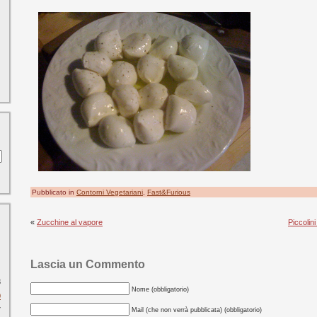
Pubblicato in
Contorni Vegetariani
,
Fast&Furious
«
Zucchine al vapore
Piccolini
Lascia un Commento
3
Nome (obbligatorio)
0
7
Mail (che non verrà pubblicata) (obbligatorio)