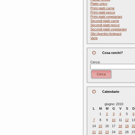
Piatto unico
Primi piatti carne
Primi piatti pesce
Primi piatti vegetariani
Secondi piatti carne
Secondi piatti pesce
Secondi piatti vegetariani
Sfizi Aperitivi Antipasti
Varie
Cosa cerchi?
Cerca:
Cerca
Calendario
giugno: 2010
L
M
M
G
V
S
D
1
2
3
4
5
6
7
8
9
10
11
12
1
14
15
16
17
18
19
2
21
22
23
24
25
26
2