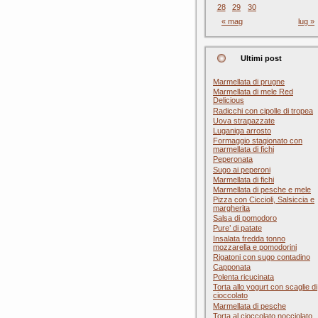
28
29
30
« mag
lug »
Ultimi post
Marmellata di prugne
Marmellata di mele Red
Delicious
Radicchi con cipolle di tropea
Uova strapazzate
Luganiga arrosto
Formaggio stagionato con
marmellata di fichi
Peperonata
Sugo ai peperoni
Marmellata di fichi
Marmellata di pesche e mele
Pizza con Ciccioli, Salsiccia e
margherita
Salsa di pomodoro
Pure’ di patate
Insalata fredda tonno
mozzarella e pomodorini
Rigatoni con sugo contadino
Capponata
Polenta ricucinata
Torta allo yogurt con scaglie di
cioccolato
Marmellata di pesche
Torta al cioccolato nocciolato