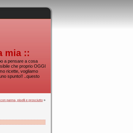
a mia ::
mpo a pensare a cosa
sibile che proprio OGGI
mo ricette, vogliamo
uno spunto!! ..questo
 con panna, piselli e prosciutto
»