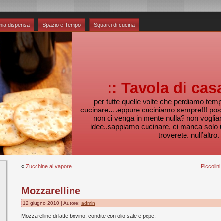
mia dispensa
Spazio e Tempo
Squarci di cucina
:: Tavola di cas
per tutte quelle volte che perdiamo te
cucinare….eppure cuciniamo sempre!!! pos
non ci venga in mente nulla? non voglia
idee..sappiamo cucinare, ci manca solo 
troverete. null’altro.
«
Zucchine al vapore
Piccolini
Mozzarelline
12 giugno 2010 | Autore:
admin
Mozzarelline di latte bovino, condite con olio sale e pepe.