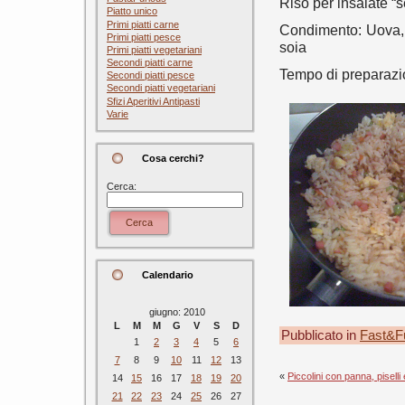
Riso per insalate “s
Piatto unico
Primi piatti carne
Condimento: Uova, ca
Primi piatti pesce
soia
Primi piatti vegetariani
Secondi piatti carne
Tempo di preparazi
Secondi piatti pesce
Secondi piatti vegetariani
Sfizi Aperitivi Antipasti
Varie
Cosa cerchi?
Cerca:
Cerca
Calendario
giugno: 2010
L
M
M
G
V
S
D
Pubblicato in
Fast&F
1
2
3
4
5
6
7
8
9
10
11
12
13
«
Piccolini con panna, piselli
14
15
16
17
18
19
20
21
22
23
24
25
26
27