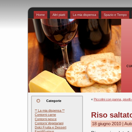
Home
Altri piatti
La mia dispensa
Spazio e Tempo
cu
«
Piccolini con panna, piselli
Categorie
** La mia dispensa **
Riso saltat
Contorni carne
Contorni pesce
Contorni Vegetariani
18 giugno 2010 | Aut
Dolci Frutta e Dessert
Fast&Furious