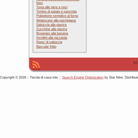
fuso
Torta alle pere e noci
Tortino di patate e pancetta
Polpettone semplice al forno
Melanzane alla parmigiana
Salsiccia alla piastra
Zucchine alla piastra
Brownies alla banana
Involtini alla pizzaiola
Ragu’ di salsiccia
Baccala’ fritto
(c)
Copyright © 2026 :: Tavola di casa mia ::.
Search Engine Optimization
by Star Nine. Distribu