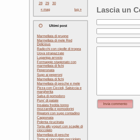
28
29
30
Lascia un 
« mag
lug »
Ultimi post
Marmellata di prugne
Marmellata di mele Red
Delicious
Radicchi con cipolle di tropea
Uova strapazzate
Luganiga arrosto
Formaggio stagionato con
marmellata di fichi
Peperonata
Sugo ai peperoni
Marmellata di fichi
Marmellata di pesche e mele
Pizza con Ciccioli, Salsiccia e
margherita
Salsa di pomodoro
Pure’ di patate
Invia commento
Insalata fredda tonno
mozzarella e pomodorini
Rigatoni con sugo contadino
Capponata
Polenta ricucinata
Torta allo yogurt con scaglie di
cioccolato
Marmellata di pesche
Torta al cioccolato nocciolato