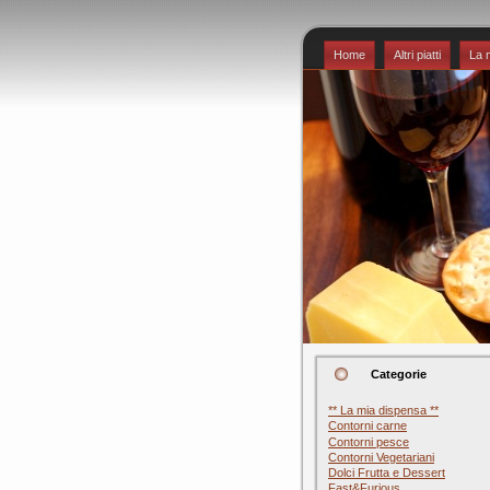
Home
Altri piatti
La 
Categorie
** La mia dispensa **
Contorni carne
Contorni pesce
Contorni Vegetariani
Dolci Frutta e Dessert
Fast&Furious