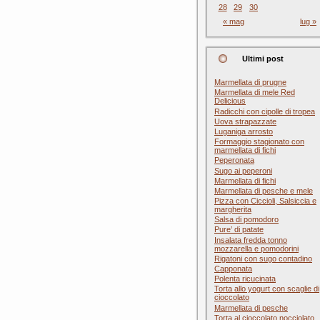
28
29
30
« mag
lug »
Ultimi post
Marmellata di prugne
Marmellata di mele Red
Delicious
Radicchi con cipolle di tropea
Uova strapazzate
Luganiga arrosto
Formaggio stagionato con
marmellata di fichi
Peperonata
Sugo ai peperoni
Marmellata di fichi
Marmellata di pesche e mele
Pizza con Ciccioli, Salsiccia e
margherita
Salsa di pomodoro
Pure’ di patate
Insalata fredda tonno
mozzarella e pomodorini
Rigatoni con sugo contadino
Capponata
Polenta ricucinata
Torta allo yogurt con scaglie di
cioccolato
Marmellata di pesche
Torta al cioccolato nocciolato