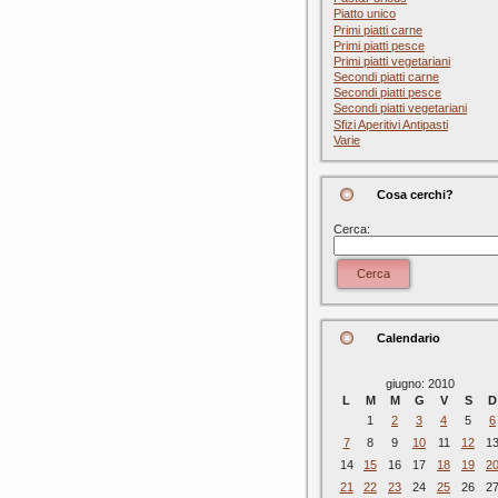
Piatto unico
Primi piatti carne
Primi piatti pesce
Primi piatti vegetariani
Secondi piatti carne
Secondi piatti pesce
Secondi piatti vegetariani
Sfizi Aperitivi Antipasti
Varie
Cosa cerchi?
Cerca:
Cerca
Calendario
giugno: 2010
L
M
M
G
V
S
D
1
2
3
4
5
6
7
8
9
10
11
12
1
14
15
16
17
18
19
2
21
22
23
24
25
26
2