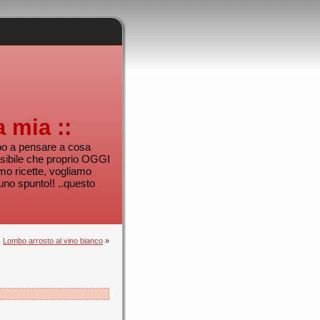
a mia ::
mpo a pensare a cosa
sibile che proprio OGGI
mo ricette, vogliamo
uno spunto!! ..questo
Lombo arrosto al vino bianco
»