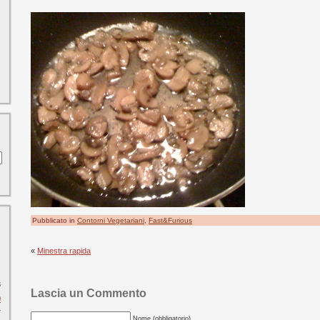
Pubblicato in
Contorni Vegetariani
,
Fast&Furious
«
Minestra rapida
3
Lascia un Commento
0
7
Nome (obbligatorio)