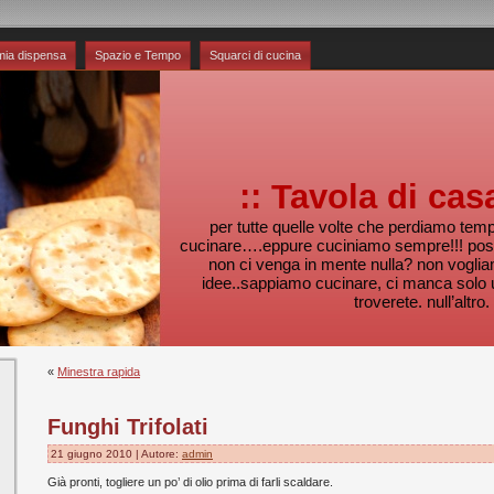
mia dispensa
Spazio e Tempo
Squarci di cucina
:: Tavola di cas
per tutte quelle volte che perdiamo te
cucinare….eppure cuciniamo sempre!!! pos
non ci venga in mente nulla? non voglia
idee..sappiamo cucinare, ci manca solo 
troverete. null’altro.
«
Minestra rapida
Funghi Trifolati
21 giugno 2010 | Autore:
admin
Già pronti, togliere un po’ di olio prima di farli scaldare.