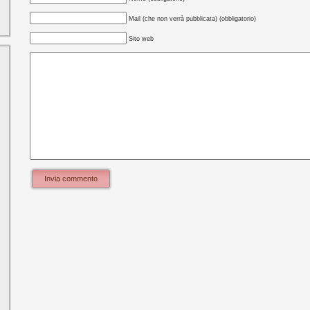
Mail (che non verrà pubblicata) (obbligatorio)
Sito web
Invia commento