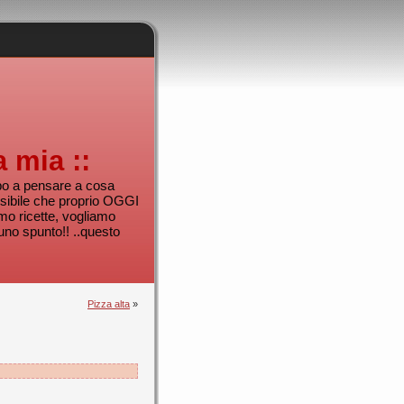
a mia ::
mpo a pensare a cosa
sibile che proprio OGGI
mo ricette, vogliamo
uno spunto!! ..questo
Pizza alta
»