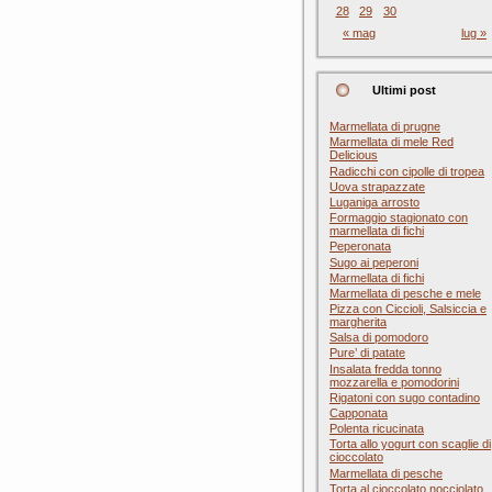
28
29
30
« mag
lug »
Ultimi post
Marmellata di prugne
Marmellata di mele Red
Delicious
Radicchi con cipolle di tropea
Uova strapazzate
Luganiga arrosto
Formaggio stagionato con
marmellata di fichi
Peperonata
Sugo ai peperoni
Marmellata di fichi
Marmellata di pesche e mele
Pizza con Ciccioli, Salsiccia e
margherita
Salsa di pomodoro
Pure’ di patate
Insalata fredda tonno
mozzarella e pomodorini
Rigatoni con sugo contadino
Capponata
Polenta ricucinata
Torta allo yogurt con scaglie di
cioccolato
Marmellata di pesche
Torta al cioccolato nocciolato