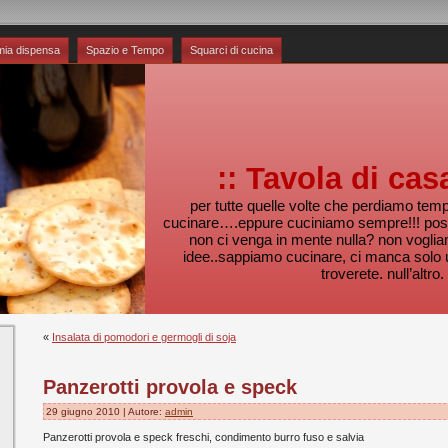
mia dispensa
Spazio e Tempo
Squarci di cucina
:: Tavola di cas
per tutte quelle volte che perdiamo te
cucinare….eppure cuciniamo sempre!!! pos
non ci venga in mente nulla? non voglia
idee..sappiamo cucinare, ci manca solo 
troverete. null’altro.
«
Insalata di pomodori e germogli di soja
Panzerotti provola e speck
29 giugno 2010 | Autore:
admin
Panzerotti provola e speck freschi, condimento burro fuso e salvia