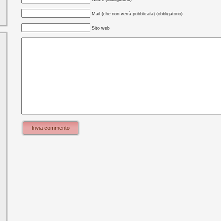
Mail (che non verrà pubblicata) (obbligatorio)
Sito web
Invia commento