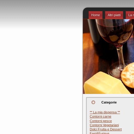
Home
Altri piatti
La 
Categorie
** La mia dispensa **
Contorni carne
Contorni pesce
Contorni Vegetariani
Dolci Frutta e Dessert
Fast&Furious