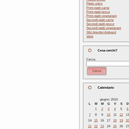
Piatto unico
Primi piatti carne
Primi piatti pesce
Primi piatti vegetariani
Secondi piatti carne
Secondi piatti pesce
Secondi piatti vegetariani
Sfizi Aperitivi Antipasti
Varie
Cosa cerchi?
Cerca:
Cerca
Calendario
giugno: 2010
L
M
M
G
V
S
D
1
2
3
4
5
6
7
8
9
10
11
12
1
14
15
16
17
18
19
2
21
22
23
24
25
26
2