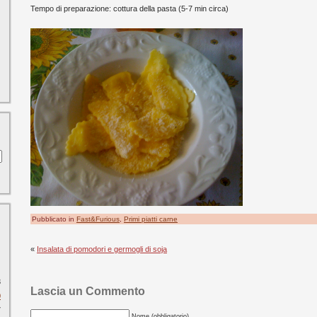
Tempo di preparazione: cottura della pasta (5-7 min circa)
Pubblicato in
Fast&Furious
,
Primi piatti carne
«
Insalata di pomodori e germogli di soja
3
Lascia un Commento
0
7
Nome (obbligatorio)