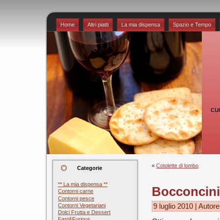
Home
Altri piatti
La mia dispensa
Spazio e Tempo
cu
«
Cotolette di lombo
Categorie
** La mia dispensa **
Bocconcini 
Contorni carne
Contorni pesce
Contorni Vegetariani
9 luglio 2010 | Autor
Dolci Frutta e Dessert
Fast&Furious