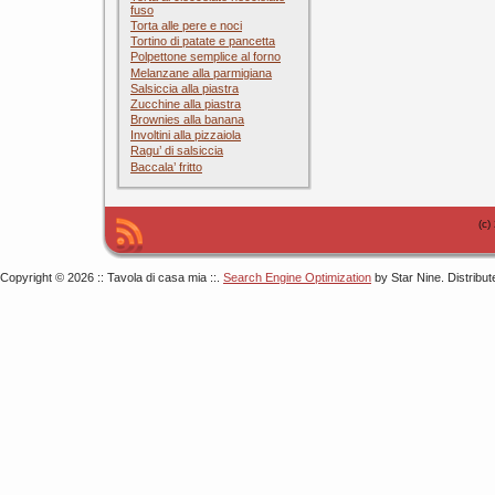
fuso
Torta alle pere e noci
Tortino di patate e pancetta
Polpettone semplice al forno
Melanzane alla parmigiana
Salsiccia alla piastra
Zucchine alla piastra
Brownies alla banana
Involtini alla pizzaiola
Ragu’ di salsiccia
Baccala’ fritto
(c)
Copyright © 2026 :: Tavola di casa mia ::.
Search Engine Optimization
by Star Nine. Distribu