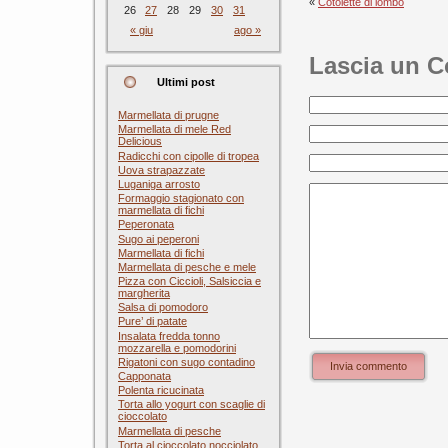
«
Cotolette di lombo
26
27
28
29
30
31
« giu
ago »
Lascia un 
Ultimi post
Marmellata di prugne
Marmellata di mele Red
Delicious
Radicchi con cipolle di tropea
Uova strapazzate
Luganiga arrosto
Formaggio stagionato con
marmellata di fichi
Peperonata
Sugo ai peperoni
Marmellata di fichi
Marmellata di pesche e mele
Pizza con Ciccioli, Salsiccia e
margherita
Salsa di pomodoro
Pure’ di patate
Insalata fredda tonno
mozzarella e pomodorini
Rigatoni con sugo contadino
Invia commento
Capponata
Polenta ricucinata
Torta allo yogurt con scaglie di
cioccolato
Marmellata di pesche
Torta al cioccolato nocciolato