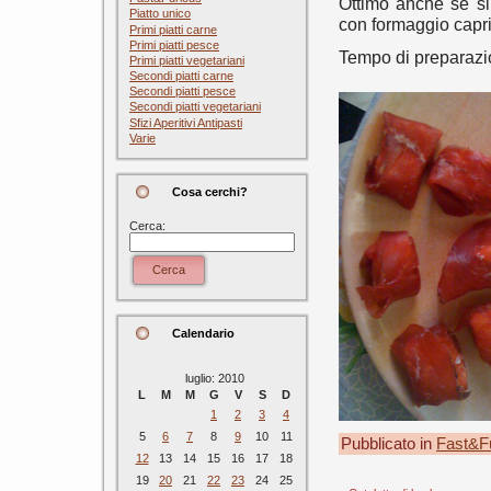
Ottimo anche se si 
Piatto unico
con formaggio capr
Primi piatti carne
Primi piatti pesce
Tempo di preparazi
Primi piatti vegetariani
Secondi piatti carne
Secondi piatti pesce
Secondi piatti vegetariani
Sfizi Aperitivi Antipasti
Varie
Cosa cerchi?
Cerca:
Cerca
Calendario
luglio: 2010
L
M
M
G
V
S
D
1
2
3
4
5
6
7
8
9
10
11
Pubblicato in
Fast&F
12
13
14
15
16
17
18
19
20
21
22
23
24
25