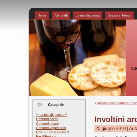
Home
Altri piatti
La mia dispensa
Spazio e Tempo
cu
«
Involtini con edammer e pe
Categorie
** La mia dispensa **
Involtini a
Contorni carne
Contorni pesce
Contorni Vegetariani
25 giugno 2010 | Aut
Dolci Frutta e Dessert
Fast&Furious