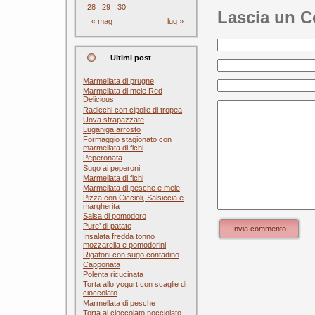
28
29
30
Lascia un 
« mag
lug »
Ultimi post
Marmellata di prugne
Marmellata di mele Red
Delicious
Radicchi con cipolle di tropea
Uova strapazzate
Luganiga arrosto
Formaggio stagionato con
marmellata di fichi
Peperonata
Sugo ai peperoni
Marmellata di fichi
Marmellata di pesche e mele
Pizza con Ciccioli, Salsiccia e
margherita
Salsa di pomodoro
Pure’ di patate
Invia commento
Insalata fredda tonno
mozzarella e pomodorini
Rigatoni con sugo contadino
Capponata
Polenta ricucinata
Torta allo yogurt con scaglie di
cioccolato
Marmellata di pesche
Torta al cioccolato nocciolato