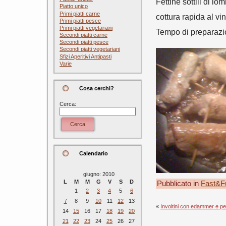
Fettine sottili di l
Piatto unico
Primi piatti carne
cottura rapida al vi
Primi piatti pesce
Primi piatti vegetariani
Tempo di preparazi
Secondi piatti carne
Secondi piatti pesce
Secondi piatti vegetariani
Sfizi Aperitivi Antipasti
Varie
Cosa cerchi?
Cerca:
Cerca
Calendario
giugno: 2010
L
M
M
G
V
S
D
Pubblicato in
Fast&F
1
2
3
4
5
6
7
8
9
10
11
12
13
«
Involtini con edammer e pe
14
15
16
17
18
19
20
21
22
23
24
25
26
27