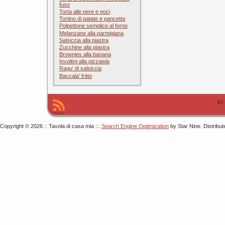
fuso
Torta alle pere e noci
Tortino di patate e pancetta
Polpettone semplice al forno
Melanzane alla parmigiana
Salsiccia alla piastra
Zucchine alla piastra
Brownies alla banana
Involtini alla pizzaiola
Ragu’ di salsiccia
Baccala’ fritto
(c)
Copyright © 2026 :: Tavola di casa mia ::.
Search Engine Optimization
by Star Nine. Distribu